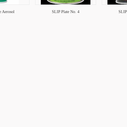
e Aerosol
SLIP Plate No. 4
SLIP