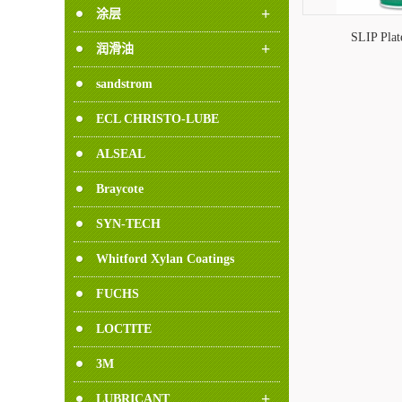
+
涂层
SLIP Plat
+
润滑油
sandstrom
ECL CHRISTO-LUBE
ALSEAL
Braycote
SYN-TECH
Whitford Xylan Coatings
FUCHS
LOCTITE
3M
+
LUBRICANT