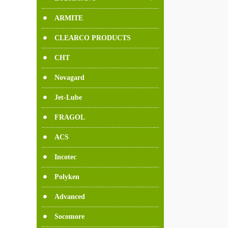
ARMITE
CLEARCO PRODUCTS
CO., INC.
CHT
Novagard
Jet-Lube
FRAGOL
ACS
Incotec
Polyken
Advanced
Socomore