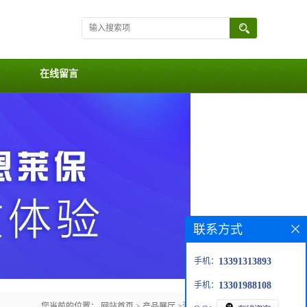
在线留言
联系方式
手机：
13391313893
手机：
13301988108
您当前的位置：
网站首页
>
产品展厅
>
涂层
>
SLIP Plate