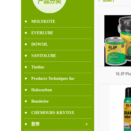
产品分类
MOLYKOTE
EVERLUBE
DOWSIL
SANTOLUBE
Tiodize
SLIP Pla
Products Techniques Inc
Halocarbon
Bonderite
CHEMOURS KRYTOX
+
胶带