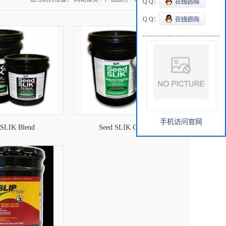
Q Q：
Q Q：
手机访问官网
 SLIK Blend
Seed SLIK Graphite