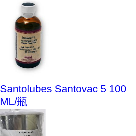
Santolubes Santovac 5 100
ML/瓶