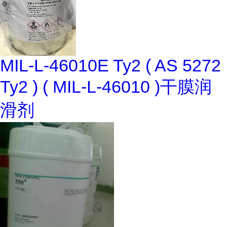
MIL-L-46010E Ty2 ( AS 5272
Ty2 ) ( MIL-L-46010 )干膜润
滑剂