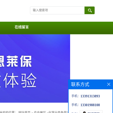
在线留言
联系方式
手机：
13391313893
手机：
13301988108
当前的位置：
网站首页
>
产品展厅
>
化学分类条带50片装-S1220-50