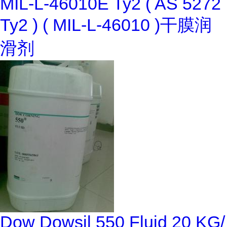
MIL-L-46010E Ty2 ( AS 5272
Ty2 ) ( MIL-L-46010 )干膜润
滑剂
Dow Dowsil 550 Fluid 20 KG/