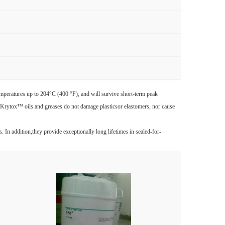
emperatures up to 204°C (400 °F), and will survive short-term peak
. Krytox™ oils and greases do not damage plasticsor elastomers, nor cause
 In addition,they provide exceptionally long lifetimes in sealed-for-