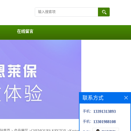
在线留言
联系方式
手机：
13391313893
手机：
13301988108
站首页
>
产品展厅
>
CHEMOURS KRYTOX
>
Krytox GPL205 Grease