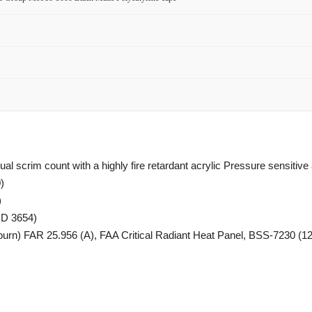
ual scrim count with a highly fire retardant acrylic Pressure sensitiv
)
)
D 3654)
burn) FAR 25.956 (A), FAA Critical Radiant Heat Panel, BSS-7230 (12-