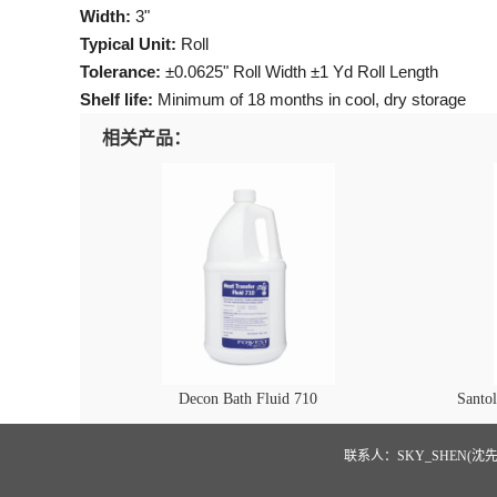
Width:
3"
Typical Unit:
Roll
Tolerance:
±0.0625" Roll Width ±1 Yd Roll Length
Shelf life:
Minimum of 18 months in cool, dry storage
相关产品：
Decon Bath Fluid 710
Santo
联系人：SKY_SHEN(