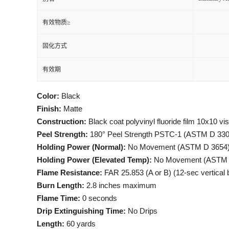
有效物质≥
固化方式
有效期
Color:
Black
Finish:
Matte
Construction:
Black coat polyvinyl fluoride film 10x10 vis
Peel Strength:
180° Peel Strength PSTC-1 (ASTM D 330
Holding Power (Normal):
No Movement (ASTM D 3654
Holding Power (Elevated Temp):
No Movement (ASTM 
Flame Resistance:
FAR 25.853 (A or B) (12-sec vertical 
Burn Length:
2.8 inches maximum
Flame Time:
0 seconds
Drip Extinguishing Time:
No Drips
Length:
60 yards