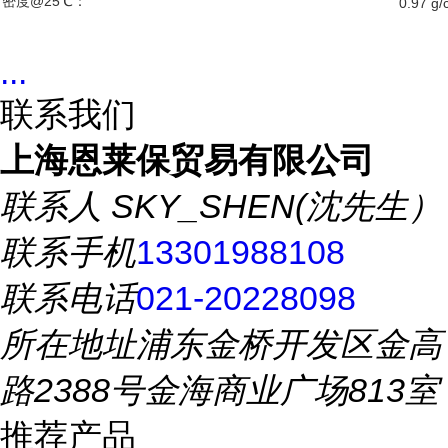
密度@25℃：
0.97 g
...
联系我们
上海恩莱保贸易有限公司
联系人
SKY_SHEN(沈先生）
联系手机
13301988108
联系电话
021-20228098
所在地址
浦东金桥开发区金高
路2388号金海商业广场813室
推荐产品