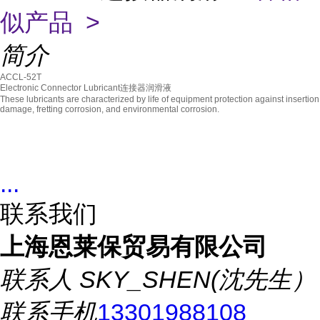
似产品 >
简介
ACCL-52T
Electronic Connector Lubricant连接器润滑液
These lubricants are characterized by life of equipment protection against insertion
damage, fretting corrosion, and environmental corrosion.
...
联系我们
上海恩莱保贸易有限公司
联系人
SKY_SHEN(沈先生）
联系手机
13301988108