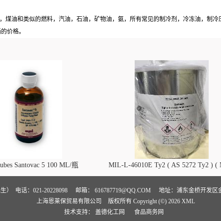
烷，煤油和类似的燃料，汽油，石油，矿物油，氨，所有常见的制冷剂，冷冻油，制冷
仑桶的价格。
lubes Santovac 5 100 ML/瓶
MIL-L-46010E Ty2 ( AS 5272 Ty2 ) (
L-46010 )干膜润滑剂
沈先生）
电话：021-20228098
邮箱：
616787719@QQ.COM
地址：浦东金桥开发区金高
上海恩莱保贸易有限公司
版权所有 Copyright (©) 2026
XML
技术支持：
盖德化工网
食品商务网