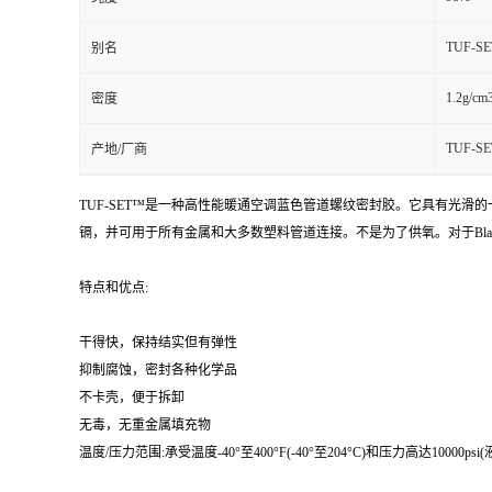
TUF-SE
别名
1.2g/cm
密度
TUF-S
产地/厂商
TUF-SET™是一种高性能暖通空调蓝色管道螺纹密封胶。它具有光滑
镉，并可用于所有金属和大多数塑料管道连接。不是为了供氧。对于Blazemas
特点和优点:
干得快，保持结实但有弹性
抑制腐蚀，密封各种化学品
不卡壳，便于拆卸
无毒，无重金属填充物
温度/压力范围:承受温度-40°至400°F(-40°至204°C)和压力高达10000psi(液体)