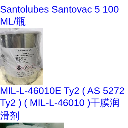
Santolubes Santovac 5 100
ML/瓶
MIL-L-46010E Ty2 ( AS 5272
Ty2 ) ( MIL-L-46010 )干膜润
滑剂