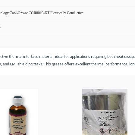
nology Cool-Grease CGR8010-XT Electrically Conductive
3
ve thermal interface material, ideal for applications requiring both heat dissipat
s, and EMI shielding tasks. This grease offers excellent thermal performance, long