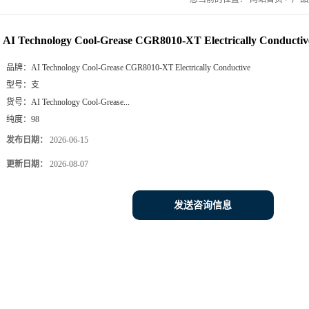
AI Technology Cool-Grease CGR8010-XT Electrically Conductiv
品牌：
AI Technology Cool-Grease CGR8010-XT Electrically Conductive
型号：
支
货号：
AI Technology Cool-Grease...
纯度：
98
发布日期：
2026-06-15
更新日期：
2026-08-07
发送咨询信息