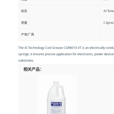
AI Tech
别名
1.2g/cm
密度
产地/厂商
The AI Technology Cool-Grease CGR8010-XT is an electrically conducti
syringe, it ensures precise application for electronics, power device
substrates.
相关产品：