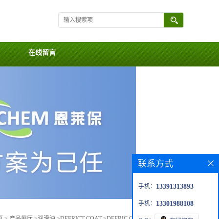
在线留言
联系方式
手机：
13391313893
手机：
13301988108
页
>
产品展厅
>
润滑油
>
DEFRICT COAT
>
DEFRIC COAT MC-49GB