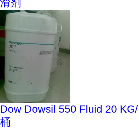
滑剂
Dow Dowsil 550 Fluid 20 KG/
桶