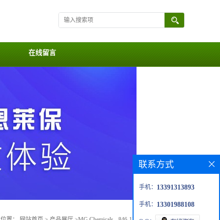
在线留言
联系方式
手机：
13391313893
手机：
13301988108
的位置：
网站首页
>
产品展厅
>
MG Chemicals - 846-1P 碳导电润滑脂