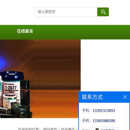
在线留言
联系方式
手机：
13391313893
手机：
13301988108
您当前的位置：
网站首页
>
产品展厅
>
Ambersil 检漏仪