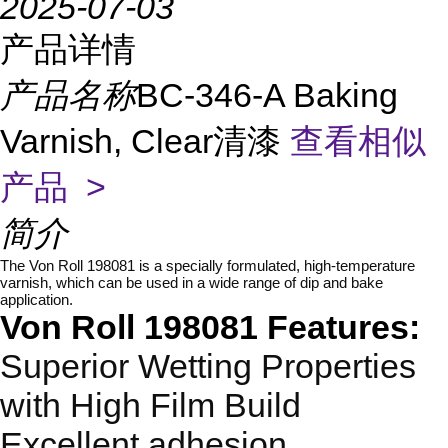
2025-07-03
产品详情
产品名称
BC-346-A Baking
Varnish, Clear清漆
查看相似
产品 >
简介
The Von Roll 198081 is a specially formulated, high-temperature
varnish, which can be used in a wide range of dip and bake
application.
Von Roll 198081 Features:
Superior Wetting Properties
with High Film Build
Excellent adhesion