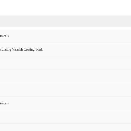
icals
ulating Varnish Coating, Red,
icals