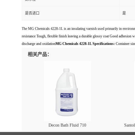
是否进口
是
The MG Chemicals 4228-1L is an insulating varnish used primarily in environment
resistance Tough, flexible finish leaving a durable glossy coat Good adhesion w
discharge and oxidation
MG Chemicals 4228-1L Specifications:
Container size
相关产品：
Decon Bath Fluid 710
Santo