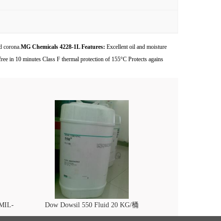
d corona.
MG Chemicals 4228-1L Features:
Excellent oil and moisture
free in 10 minutes Class F thermal protection of 155°C Protects agains
 MIL-
Dow Dowsil 550 Fluid 20 KG/桶