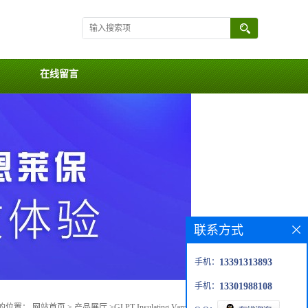
在线留言
联系方式
手机：
13391313893
手机：
13301988108
的位置：
网站首页
>
产品展厅
>
GLPT Insulating Varnish Coating, Red