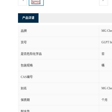
产品详请
MG Chem
品牌
GLPT Ins
货号
是否危险化学品
否
包装规格
桶
CAS编号
MG Chem
别名
保质期
个月
耐水性