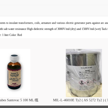
s to insulate transformers, coils, armature and various electric generator parts against arc an
ith salt water resistance High dielectric strength of 3000V/mil (dry) and 1500V/mil (wet) Tack 
: 1 liter Color: Red
lubes Santovac 5 100 ML/瓶
MIL-L-46010E Ty2 ( AS 5272 Ty2 ) (
L-46010 )干膜润滑剂