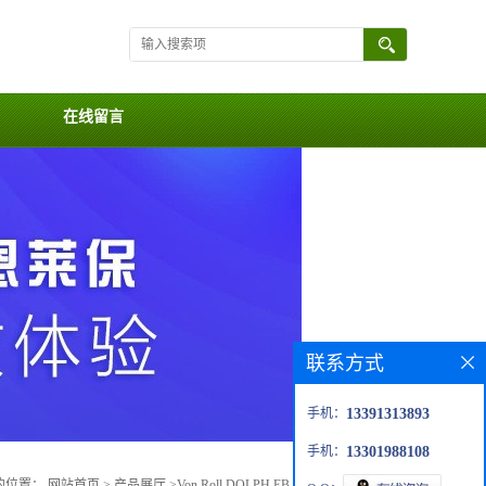
在线留言
联系方式
手机：
13391313893
手机：
13301988108
的位置：
网站首页
>
产品展厅
>
Von Roll DOLPH EB-41 BLACK油漆