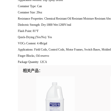
Application Method: Dip Spray Brush
Container Type: Can
Container Size: 20oz
Resistance Properties: Chemical Resistant Oil Resistant Moisture Resistant Abr
Dielectric Strength: Dry:1800 Wet:1200V/mil
Flash Point: 81°F
Quick-Drying (Yes/No): Yes
VOCs Content: 4.4lb/gal
Applications: Field Coils, Control Coils, Motor Frames, Switch Bases, Molded B
Finger Blocks, Oil reservo
Package Quantity: 12CA
相关产品：