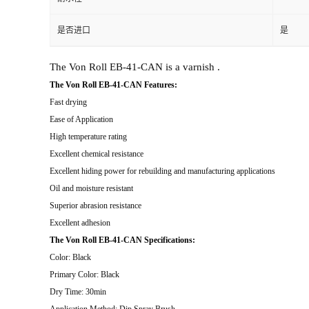
是否进口
是
The Von Roll EB-41-CAN is a varnish .
The Von Roll EB-41-CAN Features:
Fast drying
Ease of Application
High temperature rating
Excellent chemical resistance
Excellent hiding power for rebuilding and manufacturing applications
Oil and moisture resistant
Superior abrasion resistance
Excellent adhesion
The Von Roll EB-41-CAN Specifications:
Color: Black
Primary Color: Black
Dry Time: 30min