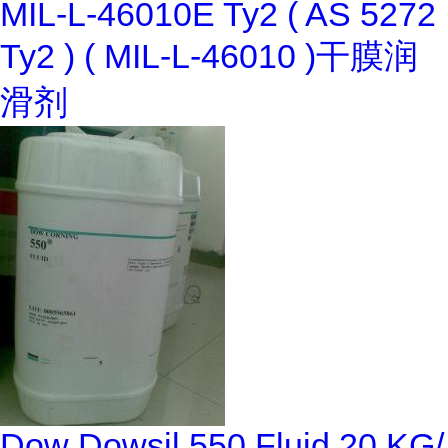
MIL-L-46010E Ty2 ( AS 5272
Ty2 ) ( MIL-L-46010 )干膜润
滑剂
Dow Dowsil 550 Fluid 20 KG/