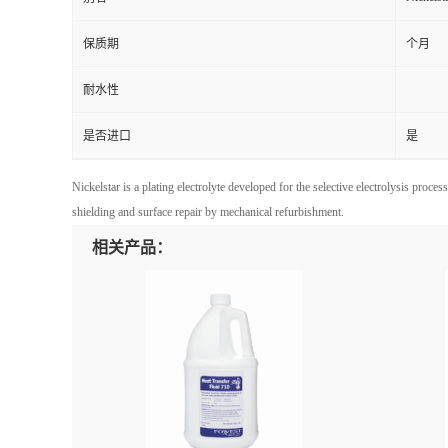
保质期
个月
耐水性
是否进口
是
Nickelstar is a plating electrolyte developed for the selective electrolysis proces
shielding and surface repair by mechanical refurbishment.
相关产品：