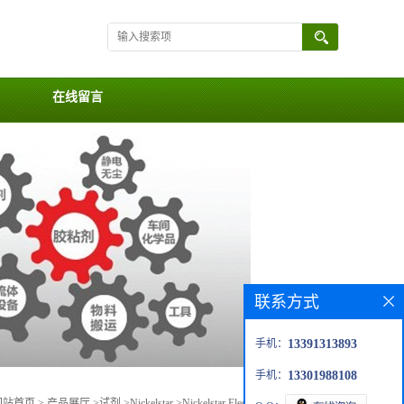
在线留言
联系方式
手机：
13391313893
手机：
13301988108
网站首页
>
产品展厅
>
试剂
>
Nickelstar
>
Nickelstar Electrolyte减摩涂层