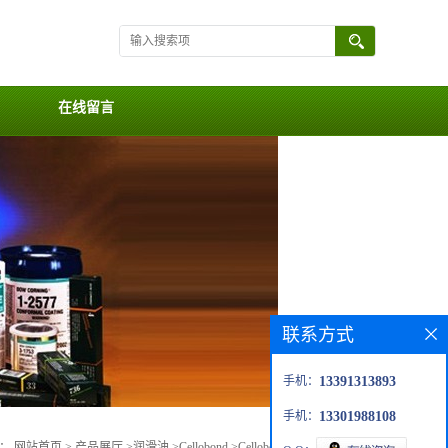
在线留言
联系方式
手机：
13391313893
手机：
13301988108
置：
网站首页
>
产品展厅
>
润滑油
>
Cellobond
>
Cellobond™ Phencat15