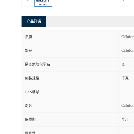
产品详请
Cellobo
品牌
Cellobo
货号
是否危险化学品
否
包装规格
千克
CAS编号
Cellobo
别名
保质期
个月
耐水性