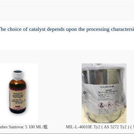
e choice of catalyst depends upon the processing charactersis
lubes Santovac 5 100 ML/瓶
MIL-L-46010E Ty2 ( AS 5272 Ty2 ) (