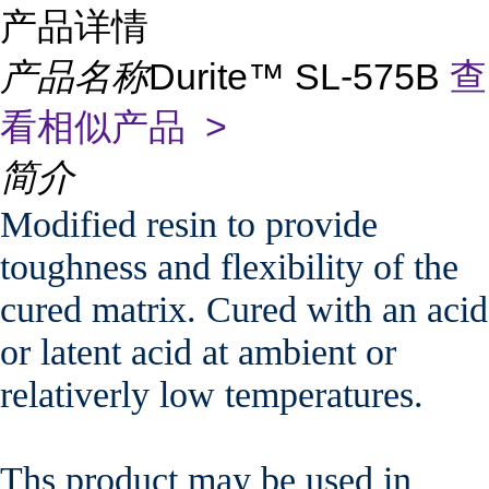
产品详情
产品名称
Durite™ SL-575B
查
看相似产品 >
简介
Modified resin to provide
toughness and flexibility of the
cured matrix. Cured with an acid
or latent acid at ambient or
relativerly low temperatures.
Ths product may be used in