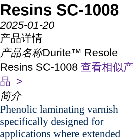
Resins SC-1008
2025-01-20
产品详情
产品名称
Durite™ Resole
Resins SC-1008
查看相似产
品 >
简介
Phenolic laminating varnish
specifically designed for
applications where extended