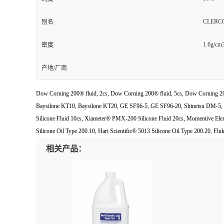
CLERCO 
别名
1.6g/cm
密度
产地/厂商
Dow Corning 200® fluid, 2cs, Dow Corning 200® fluid, 5cs, Dow Corning 200
Baysilone KT10, Baysilone KT20, GE SF96-5, GE SF96-20, Shinetsu DM-5, 
Silicone Fluid 10cs, Xiameter® PMX-200 Silicone Fluid 20cs, Momentive E
Silicone Oil Type 200.10, Hart Scientific® 5013 Silicone Oil Type 200.20, Fl
相关产品：