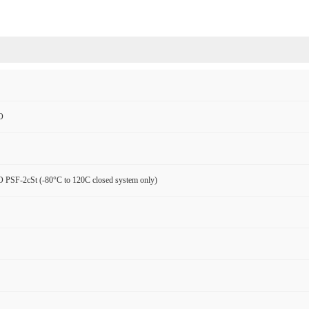
O
PSF-2cSt (-80°C to 120C closed system only)