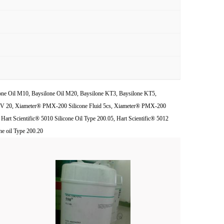
one Oil M10, Baysilone Oil M20, Baysilone KT3, Baysilone KT5,
7 V 20, Xiameter® PMX-200 Silicone Fluid 5cs, Xiameter® PMX-200
 Scientific® 5010 Silicone Oil Type 200.05, Hart Scientific® 5012
ne oil Type 200.20