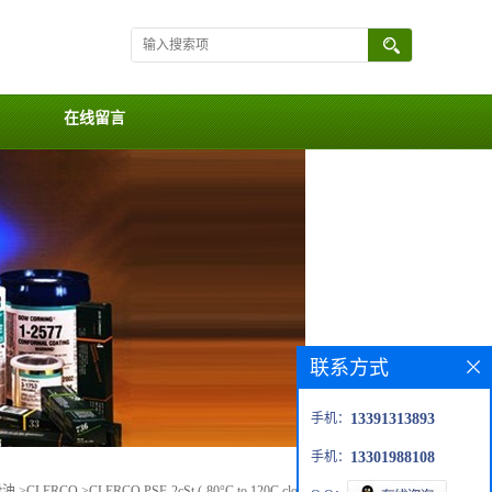
在线留言
联系方式
手机：
13391313893
手机：
13301988108
滑油
>
CLERCO
>
CLERCO PSF-2cSt (-80°C to 120C closed system only)