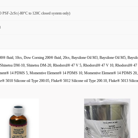
PSF-2cSt (-80°C to 120C closed system only)
3
® fluid, 10cs, Dow Corning 200® fluid, 20cs, Baysilone Oil M3, Baysilone Oil M5, Baysil
Shinetsu DM-10, Shinetsu DM-20, Rhodorsil® 47 V 5, Rhodorsil® 47 V 10, Rhodorsil® 4
lement® 14 PDMS 5, Momentive Element® 14 PDMS 10, Momentive Element® 14 PDMS 20, Hart
uke® 5010 Silicone oil Type 200.05, Fluke® 5012 Silicone oil Type 200.10, Fluke® 5013 Silico