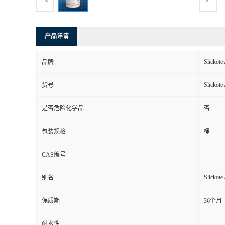
产品详请
Slickot
品牌
Slickot
货号
是否危险化学品
否
包装规格
桶
CAS编号
Slickot
别名
保质期
36个月
耐水性