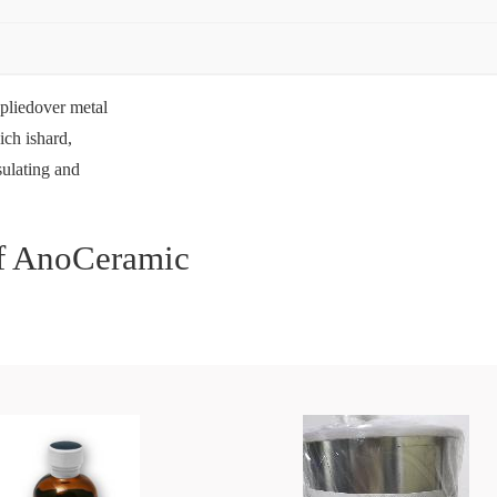
pliedover metal
ich ishard,
nsulating and
 AnoCeramic