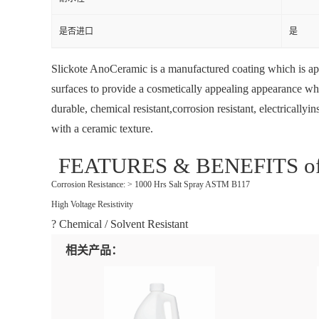
是否进口
是
Slickote AnoCeramic is a manufactured coating which is ap
surfaces to provide a cosmetically appealing appearance wh
durable, chemical resistant,corrosion resistant, electricallyi
with a ceramic texture.
FEATURES & BENEFITS of
Corrosion Resistance: > 1000 Hrs Salt Spray ASTM B117
High Voltage Resistivity
? Chemical / Solvent Resistant
相关产品：