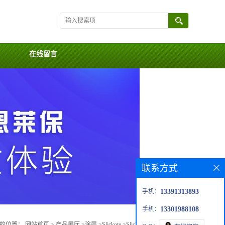
在线留言
联系方式
手机：
13391313893
手机：
13301988108
前的位置：
网站首页
>
产品展厅
>
涂层
>
Slickote
>
Slickote AnoCeramic